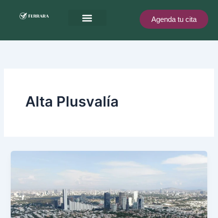
Ir
al
Agenda tu cita
contenido
Ferrara te recompensa
Alta Plusvalía