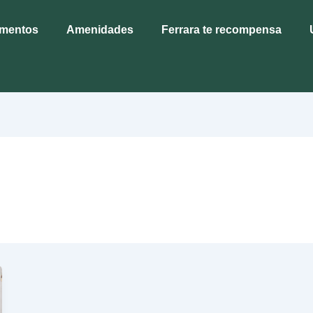
amentos
Amenidades
Ferrara te recompensa