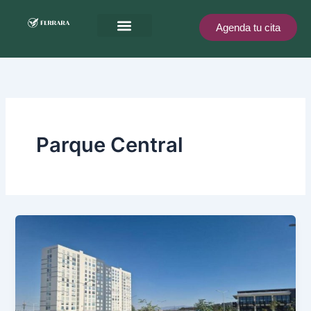
Ir
al
Agenda tu cita
contenido
Ferrara te recompensa
Parque Central