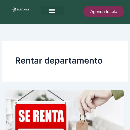
Ir
al
Agenda tu cita
contenido
Ferrara te recompensa
Rentar departamento