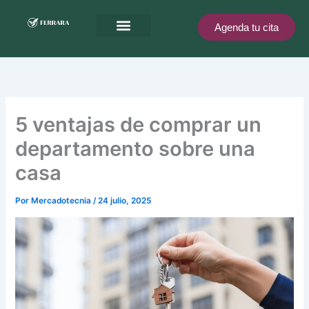
Ir
al
Agenda tu cita
contenido
Ferrara te recompensa
5 ventajas de comprar un
departamento sobre una
casa
Por
Mercadotecnia
/
24 julio, 2025