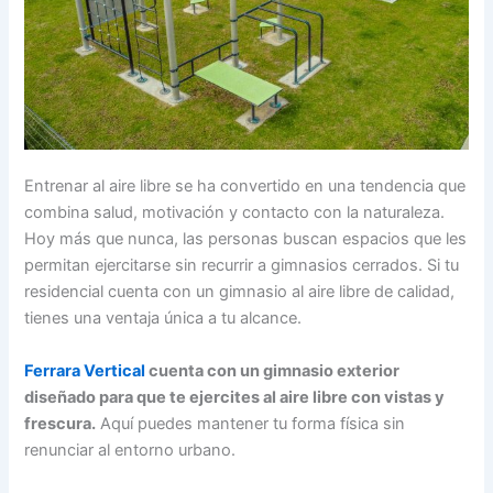
Entrenar al aire libre se ha convertido en una tendencia que
combina salud, motivación y contacto con la naturaleza.
Hoy más que nunca, las personas buscan espacios que les
permitan ejercitarse sin recurrir a gimnasios cerrados. Si tu
residencial cuenta con un gimnasio al aire libre de calidad,
tienes una ventaja única a tu alcance.
Ferrara Vertical
cuenta con un gimnasio exterior
diseñado para que te ejercites al aire libre con vistas y
frescura.
Aquí puedes mantener tu forma física sin
renunciar al entorno urbano.