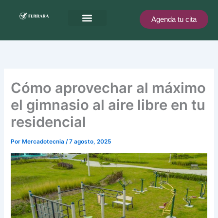
Ir
al
Agenda tu cita
contenido
Ferrara te recompensa
Cómo aprovechar al máximo
el gimnasio al aire libre en tu
residencial
Por
Mercadotecnia
/
7 agosto, 2025