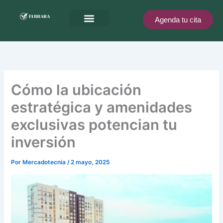
Ir
al
Agenda tu cita
contenido
Ferrara te recompensa
Cómo la ubicación
estratégica y amenidades
exclusivas potencian tu
inversión
Por
Mercadotecnia
/
2 mayo, 2025