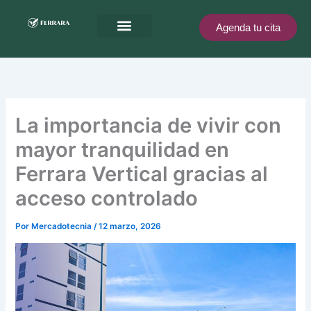
Ir
al
Agenda tu cita
contenido
Ferrara te recompensa
La importancia de vivir con
mayor tranquilidad en
Ferrara Vertical gracias al
acceso controlado
Por
Mercadotecnia
/
12 marzo, 2026