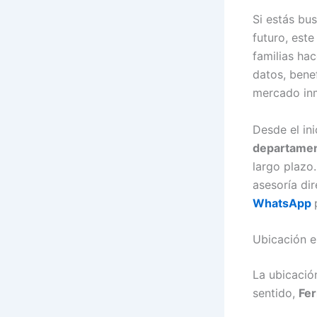
Si estás b
futuro, est
familias ha
datos, bene
mercado inm
Desde el ini
departament
largo plazo
asesoría di
WhatsApp
Ubicación e
La ubicación
sentido,
Fer