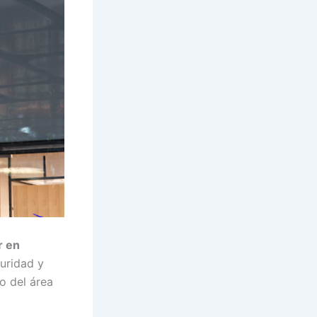
r en
guridad y
o del área