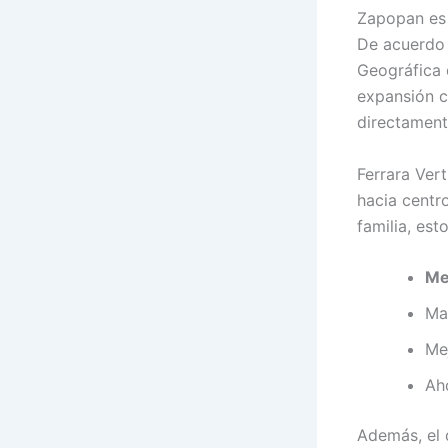
Zapopan es 
De acuerdo 
Geográfica 
expansión c
directamente
Ferrara Vert
hacia centro
familia, est
Me
Ma
Me
Ah
Además, el 