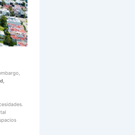
 embargo,
d,
cesidades.
tal
spacios