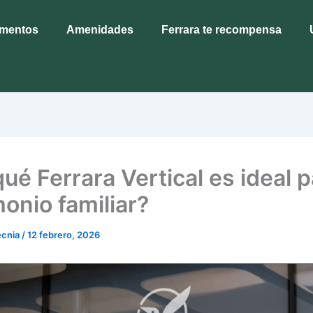
amentos
Amenidades
Ferrara te recompensa
ué Ferrara Vertical es ideal p
monio familiar?
ecnia
/
12 febrero, 2026