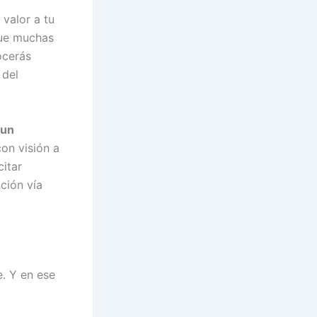
valor a tu
que muchas
ocerás
 del
 un
on visión a
citar
nción vía
e. Y en ese