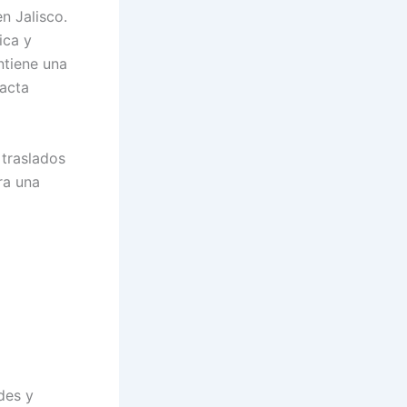
n Jalisco.
ica y
ntiene una
pacta
 traslados
ra una
des y