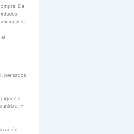
 compra. De
enidades
adicionales.
 al
l
, pensados
jugar sin
munidad. Y
nización