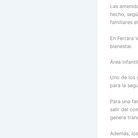
Las amenida
hecho, segú
familiares e
En Ferrara V
bienestar.
Área infanti
Uno de los 
para la segu
Para una fa
salir del c
genera tranq
Además, los