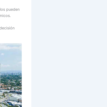
ados pueden
micos.
 decisión