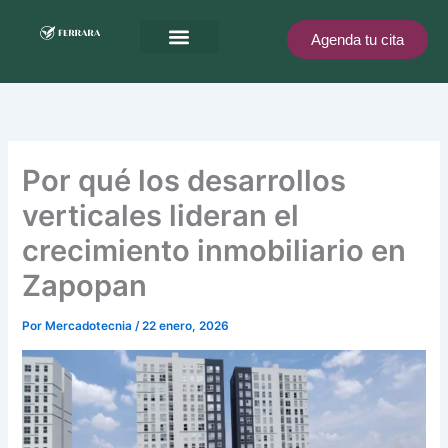
Ir
al
Agenda tu cita
contenido
Ferrara te recompensa
Por qué los desarrollos
verticales lideran el
crecimiento inmobiliario en
Zapopan
Por
Mercadotecnia
/
22 enero, 2026