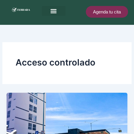
Ir
al
Agenda tu cita
contenido
Ferrara te recompensa
Acceso controlado