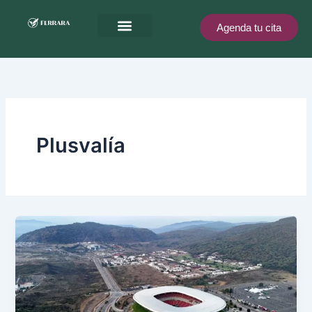
Ir
al
Agenda tu cita
contenido
Ferrara te recompensa
Plusvalía