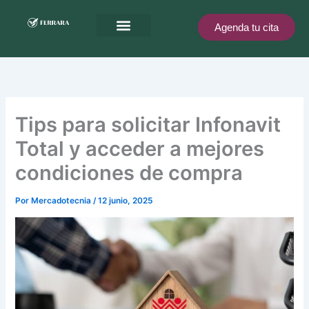
Ir
al
Agenda tu cita
contenido
Ferrara te recompensa
Tips para solicitar Infonavit
Total y acceder a mejores
condiciones de compra
Por
Mercadotecnia
/
12 junio, 2025